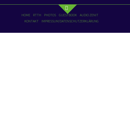
HOME
RTTH
PHOTOS
GUESTBOOK
AUDIO ZENIT
KONTAKT
IMPRESSUM/DATENSCHUTZERKLÄRUNG