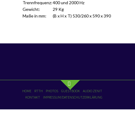
Trennfrequenz:
400 und 2000 Hz
Gewicht:
29 Kg
Maße in mm:
(B x H x T) 530/260 x 590 x 390
HOME
RTTH
PHOTOS
GUESTBOOK
AUDIO ZENIT
KONTAKT
IMPRESSUM/DATENSCHUTZERKLÄRUNG