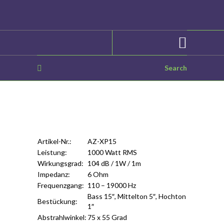
Artikel-Nr.:
AZ-XP15
Leistung:
1000 Watt RMS
Wirkungsgrad:
104 dB / 1W / 1m
Impedanz:
6 Ohm
Frequenzgang:
110 – 19000 Hz
Bass 15″, Mittelton 5″, Hochton
Bestückung:
1″
Abstrahlwinkel:
75 x 55 Grad